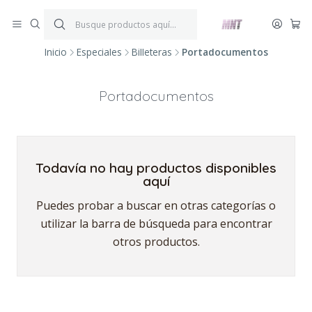
¡ENVÍOS GRATIS!
Por compras iguales o superiores a $199.900.
P
*Aplica condiciones y restricciones*
V
Inicio
Especiales
Billeteras
Portadocumentos
Portadocumentos
Todavía no hay productos disponibles
aquí
Puedes probar a buscar en otras categorías o
utilizar la barra de búsqueda para encontrar
otros productos.