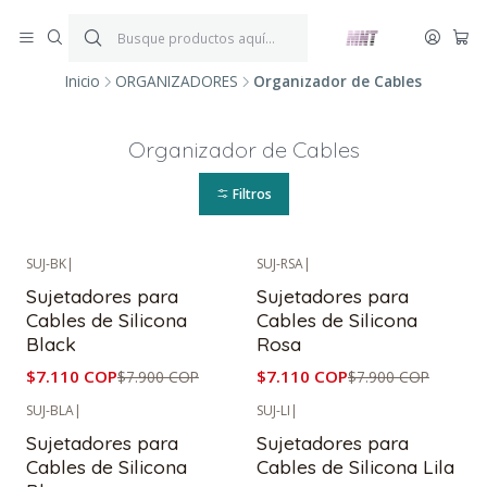
¡ENVÍOS GRATIS!
Por compras iguales o superiores a $199.900.
P
*Aplica condiciones y restricciones*
V
Inicio
ORGANIZADORES
Organizador de Cables
Organizador de Cables
Filtros
SUJ-BK
|
SUJ-RSA
|
-10%
OFF
-10%
OFF
Sujetadores para
Sujetadores para
Cables de Silicona
Cables de Silicona
Black
Rosa
$7.110 COP
$7.110 COP
$7.900 COP
$7.900 COP
SUJ-BLA
|
SUJ-LI
|
-10%
OFF
-10%
OFF
Sujetadores para
Sujetadores para
Cables de Silicona
Cables de Silicona Lila