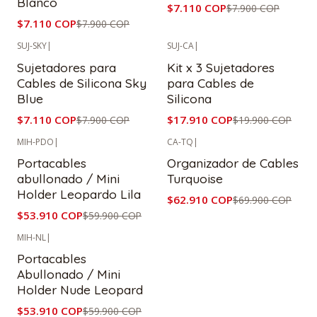
Blanco
$7.110 COP
$7.900 COP
$7.110 COP
$7.900 COP
SUJ-SKY
|
SUJ-CA
|
-10%
OFF
-10%
OFF
Sujetadores para
Kit x 3 Sujetadores
Cables de Silicona Sky
para Cables de
Blue
Silicona
$7.110 COP
$17.910 COP
$7.900 COP
$19.900 COP
MIH-PDO
|
CA-TQ
|
-10%
OFF
-10%
OFF
Portacables
Organizador de Cables
abullonado / Mini
Turquoise
Holder Leopardo Lila
$62.910 COP
$69.900 COP
$53.910 COP
$59.900 COP
MIH-NL
|
-10%
OFF
Portacables
Abullonado / Mini
Holder Nude Leopard
$53.910 COP
$59.900 COP