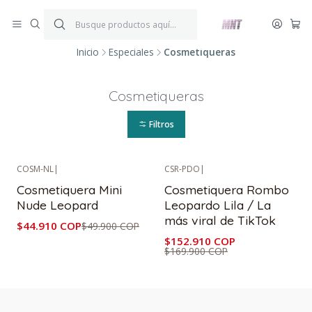
¡ENVÍOS GRATIS!
Por compras iguales o superiores a $199.900.
P
*Aplica condiciones y restricciones*
V
Inicio
Especiales
Cosmetiqueras
Cosmetiqueras
Filtros
COSM-NL
|
CSR-PDO
|
-10%
OFF
-10%
OFF
Cosmetiquera Mini
Cosmetiquera Rombo
Nude Leopard
Leopardo Lila / La
más viral de TikTok
$44.910 COP
$49.900 COP
$152.910 COP
$169.900 COP