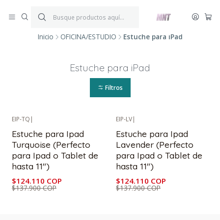
¡ENVÍOS GRATIS!
Por compras iguales o superiores a $199.900.
P
*Aplica condiciones y restricciones*
V
Inicio
OFICINA/ESTUDIO
Estuche para iPad
Estuche para iPad
Filtros
EIP-TQ
|
EIP-LV
|
-10%
OFF
-10%
OFF
Estuche para Ipad
Estuche para Ipad
Turquoise (Perfecto
Lavender (Perfecto
para Ipad o Tablet de
para Ipad o Tablet de
hasta 11")
hasta 11")
$124.110 COP
$124.110 COP
$137.900 COP
$137.900 COP