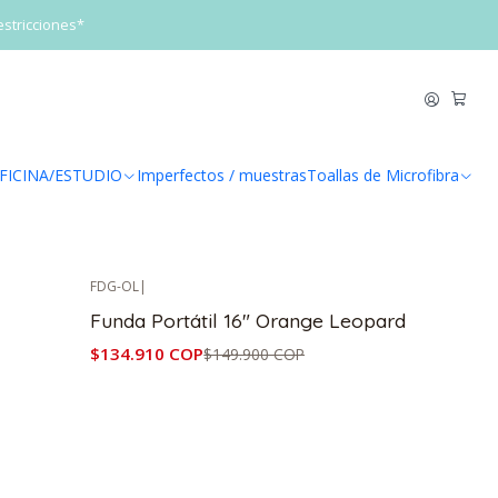
estricciones*
FICINA/ESTUDIO
Imperfectos / muestras
Toallas de Microfibra
FDA-PDO
|
-10%
OFF
4"
Funda Portátil 14" Leopardo Lila
$134.910 COP
$149.900 COP
FDG-OL
|
-10%
OFF
Funda Portátil 16" Orange Leopard
$134.910 COP
$149.900 COP