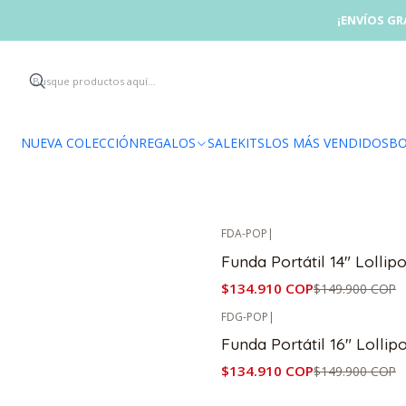
¡ENVÍOS GR
NUEVA COLECCIÓN
REGALOS
SALE
KITS
LOS MÁS VENDIDOS
BO
FDA-BC
|
-10%
OFF
Funda Portátil 14" Bicicle
$134.910 COP
$149.900 COP
FDA-POP
|
-10%
OFF
Funda Portátil 14" Lollip
$134.910 COP
$149.900 COP
FDG-POP
|
-10%
OFF
Funda Portátil 16" Lollip
$134.910 COP
$149.900 COP