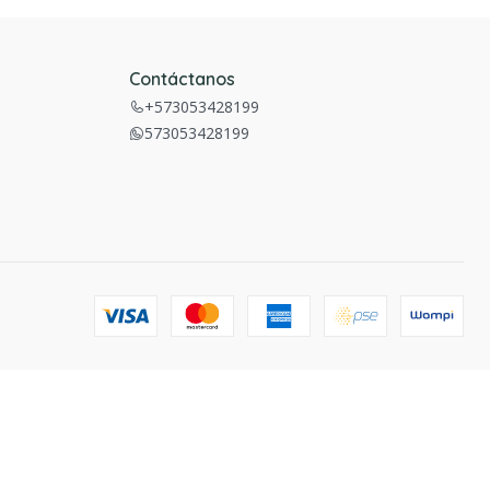
Contáctanos
+573053428199
573053428199