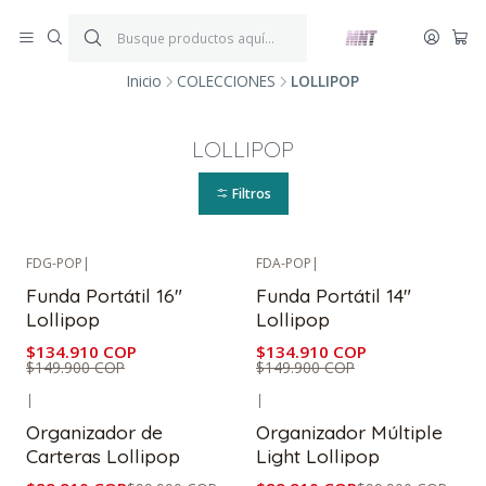
¡ENVÍOS GRATIS!
Por compras iguales o superiores a $199.900.
P
*Aplica condiciones y restricciones*
V
Inicio
COLECCIONES
LOLLIPOP
LOLLIPOP
Filtros
FDG-POP
|
FDA-POP
|
-10%
OFF
-10%
OFF
Funda Portátil 16"
Funda Portátil 14"
Lollipop
Lollipop
$134.910 COP
$134.910 COP
$149.900 COP
$149.900 COP
|
|
-10%
OFF
-10%
OFF
Organizador de
Organizador Múltiple
Carteras Lollipop
Light Lollipop