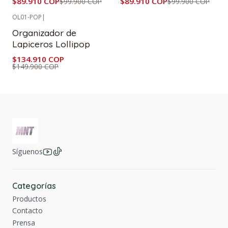
$89.910 COP
$89.910 COP
$99.900 COP
$99.900 COP
OL01-POP
|
-10%
OFF
Organizador de
Lapiceros Lollipop
$134.910 COP
$149.900 COP
Síguenos
Categorías
Productos
Contacto
Prensa