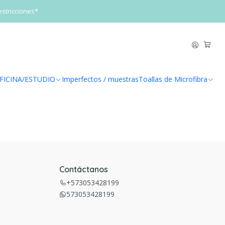
estricciones*
FICINA/ESTUDIO
Imperfectos / muestras
Toallas de Microfibra
Contáctanos
+573053428199
573053428199