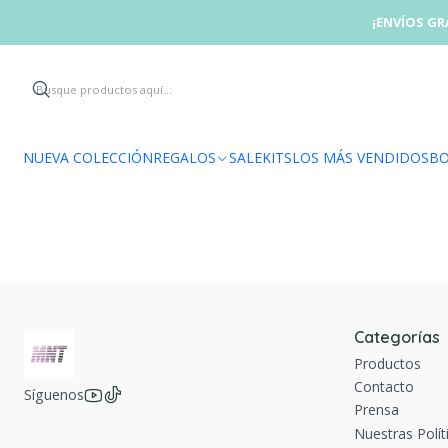
¡ENVÍOS GR
NUEVA COLECCIÓN
REGALOS
SALE
KITS
LOS MÁS VENDIDOS
BO
COSM-NL
|
-10%
OFF
Cosmetiquera Mini Nude
$44.910 COP
$49.900 COP
Categorías
Productos
Contacto
Síguenos
Prensa
Nuestras Polít