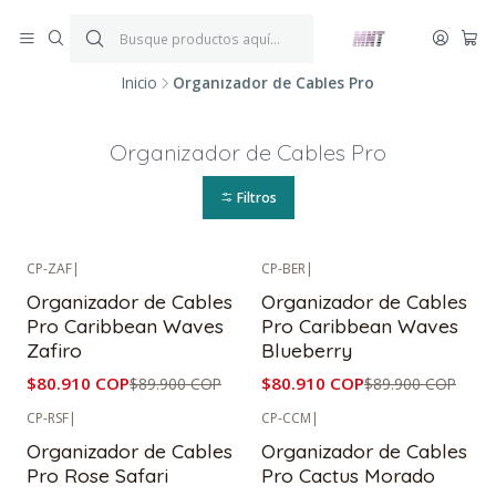
¡ENVÍOS GRATIS!
Por compras iguales o superiores a $199.900.
P
*Aplica condiciones y restricciones*
V
Inicio
Organizador de Cables Pro
Organizador de Cables Pro
Filtros
CP-ZAF
|
CP-BER
|
-10%
OFF
-10%
OFF
Organizador de Cables
Organizador de Cables
Pro Caribbean Waves
Pro Caribbean Waves
Zafiro
Blueberry
$80.910 COP
$80.910 COP
$89.900 COP
$89.900 COP
CP-RSF
|
CP-CCM
|
-10%
OFF
-10%
OFF
Organizador de Cables
Organizador de Cables
Pro Rose Safari
Pro Cactus Morado