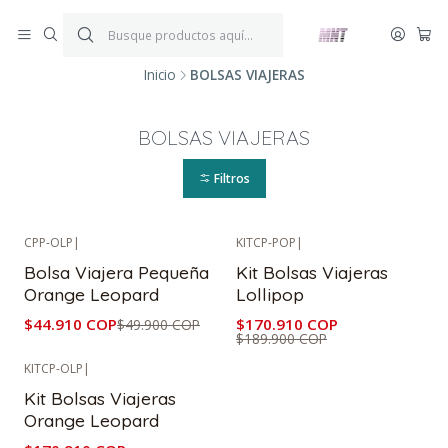
¡ENVÍOS GRATIS!
Por compras iguales o superiores a $199.900.
P
*Aplica condiciones y restricciones*
V
Inicio
BOLSAS VIAJERAS
BOLSAS VIAJERAS
Filtros
CPP-OLP
|
KITCP-POP
|
-10%
OFF
-10%
OFF
Bolsa Viajera Pequeña
Kit Bolsas Viajeras
Orange Leopard
Lollipop
$44.910 COP
$170.910 COP
$49.900 COP
$189.900 COP
KITCP-OLP
|
-10%
OFF
Kit Bolsas Viajeras
Orange Leopard