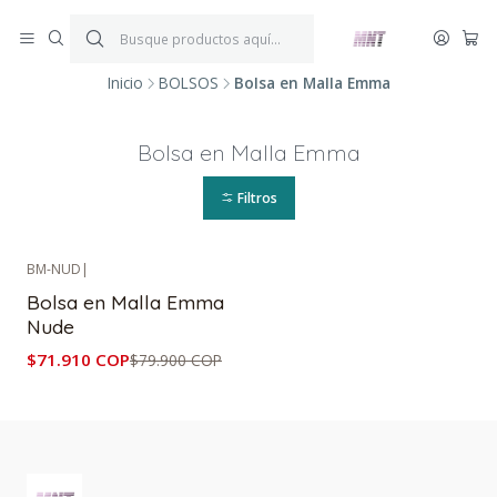
¡ENVÍOS GRATIS!
Por compras iguales o superiores a $199.900.
P
*Aplica condiciones y restricciones*
V
Inicio
BOLSOS
Bolsa en Malla Emma
Bolsa en Malla Emma
Filtros
BM-NUD
|
-10%
OFF
Bolsa en Malla Emma
Nude
$71.910 COP
$79.900 COP