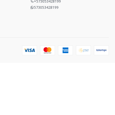
+573053428199
573053428199