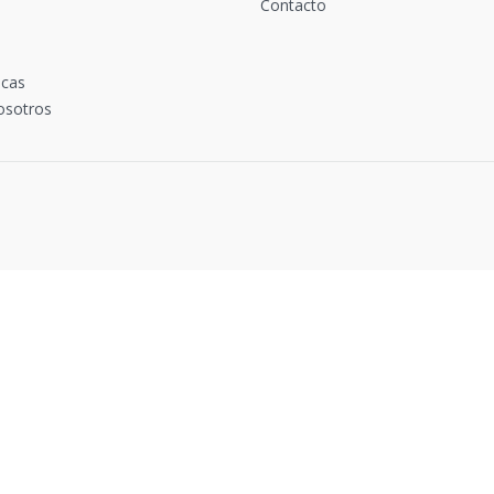
Contacto
icas
osotros