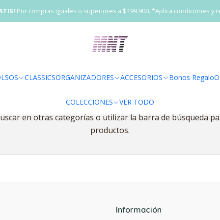
Inicio
BOLSOS
Mini Backpack
ATIS!
Por compras iguales o superiores a $199.900. *Aplica condiciones y r
Mini Backpack
LSOS
CLASSICS
ORGANIZADORES
ACCESORIOS
Bonos Regalo
O
Todavía no hay productos disponibles aquí
COLECCIONES
VER TODO
scar en otras categorías o utilizar la barra de búsqueda p
productos.
Información