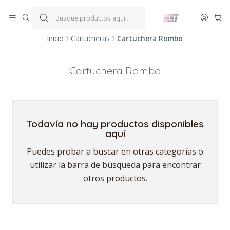
¡ENVÍOS GRATIS!
Por compras iguales o superiores a $199.900.
P
*Aplica condiciones y restricciones*
V
Inicio
Cartucheras
Cartuchera Rombo
Cartuchera Rombo
Todavía no hay productos disponibles
aquí
Puedes probar a buscar en otras categorías o
utilizar la barra de búsqueda para encontrar
otros productos.