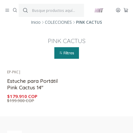
¡ENVÍOS GRATIS!
Por compras iguales o superiores a $199.900.
P
*Aplica condiciones y restricciones*
V
Inicio
COLECCIONES
PINK CACTUS
PINK CACTUS
Filtros
EP-PKC
|
-10%
OFF
Estuche para Portátil
Pink Cactus 14"
$179.910 COP
$199.900 COP