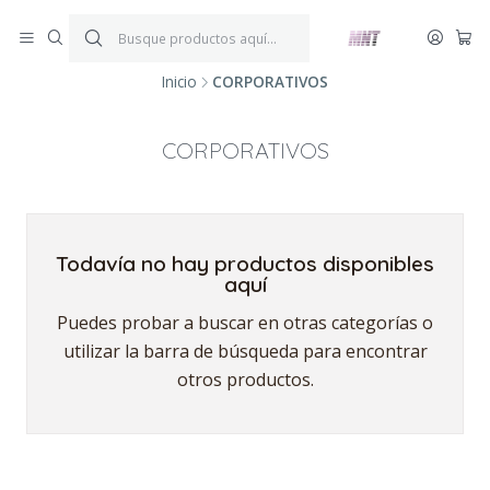
¡ENVÍOS GRATIS!
Por compras iguales o superiores a $199.900.
P
*Aplica condiciones y restricciones*
V
Inicio
CORPORATIVOS
CORPORATIVOS
Todavía no hay productos disponibles
aquí
Puedes probar a buscar en otras categorías o
utilizar la barra de búsqueda para encontrar
otros productos.