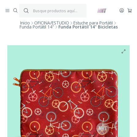
¡ENVÍOS GRATIS!
Por compras iguales o superiores a $199.900.
P
*Aplica condiciones y restricciones*
V
Inicio
OFICINA/ESTUDIO
Estuche para Portátil
Funda Portátil 14"
Funda Portátil 14" Bicicletas