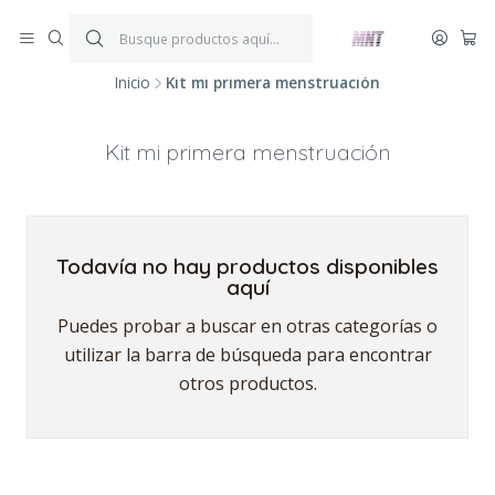
¡ENVÍOS GRATIS!
Por compras iguales o superiores a $199.900.
P
*Aplica condiciones y restricciones*
V
Inicio
Kit mi primera menstruación
Kit mi primera menstruación
Todavía no hay productos disponibles
aquí
Puedes probar a buscar en otras categorías o
utilizar la barra de búsqueda para encontrar
otros productos.