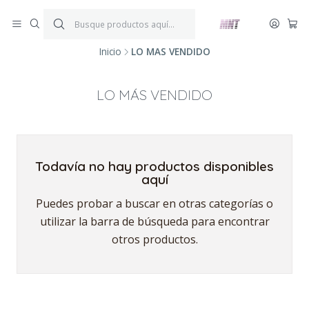
¡ENVÍOS GRATIS!
Por compras iguales o superiores a $199.900.
P
*Aplica condiciones y restricciones*
V
Inicio
LO MÁS VENDIDO
LO MÁS VENDIDO
Todavía no hay productos disponibles
aquí
Puedes probar a buscar en otras categorías o
utilizar la barra de búsqueda para encontrar
otros productos.