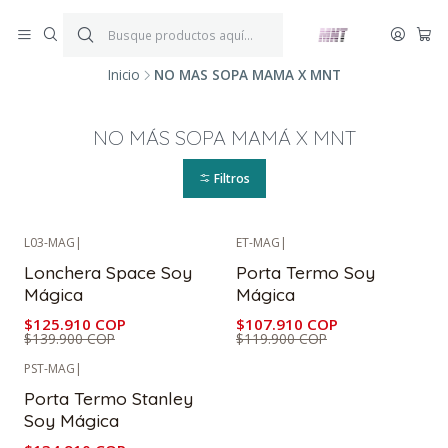
¡ENVÍOS GRATIS!
Por compras iguales o superiores a $199.900.
P
*Aplica condiciones y restricciones*
V
Inicio
NO MÁS SOPA MAMÁ X MNT
NO MÁS SOPA MAMÁ X MNT
Filtros
L03-MAG
|
ET-MAG
|
-10%
OFF
-10%
OFF
Lonchera Space Soy
Porta Termo Soy
Mágica
Mágica
$125.910 COP
$107.910 COP
$139.900 COP
$119.900 COP
PST-MAG
|
-10%
OFF
Porta Termo Stanley
Soy Mágica