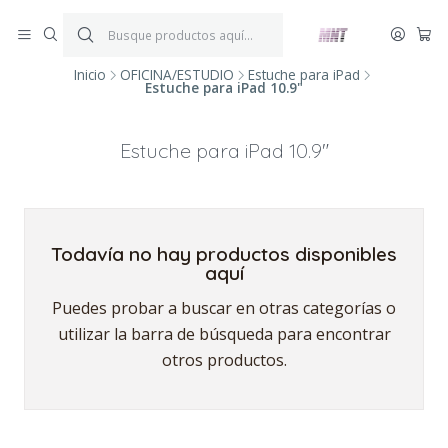
¡ENVÍOS GRATIS!
Por compras iguales o superiores a $199.900.
P
*Aplica condiciones y restricciones*
V
Inicio
OFICINA/ESTUDIO
Estuche para iPad
Estuche para iPad 10.9"
Estuche para iPad 10.9"
Todavía no hay productos disponibles
aquí
Puedes probar a buscar en otras categorías o
utilizar la barra de búsqueda para encontrar
otros productos.