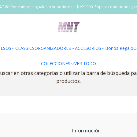
Inicio
OFICINA/ESTUDIO
Loncheras
Lonchera Doble Mini
ATIS!
Por compras iguales o superiores a $199.900. *Aplica condiciones y r
Lonchera Doble Mini
LSOS
CLASSICS
ORGANIZADORES
ACCESORIOS
Bonos Regalo
O
Todavía no hay productos disponibles aquí
COLECCIONES
VER TODO
scar en otras categorías o utilizar la barra de búsqueda p
productos.
Información