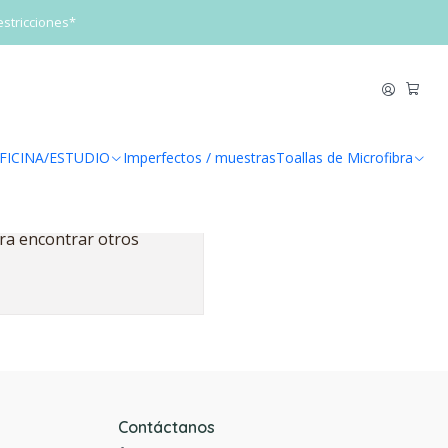
estricciones*
FICINA/ESTUDIO
Imperfectos / muestras
Toallas de Microfibra
ara encontrar otros
Contáctanos