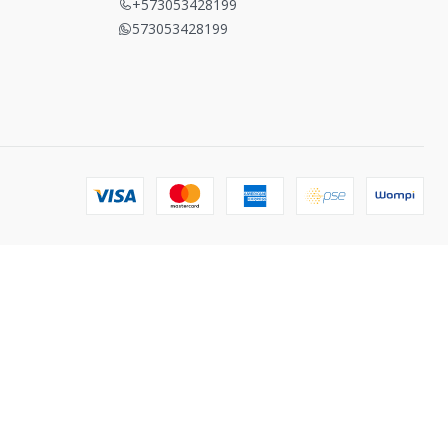
+573053428199
573053428199