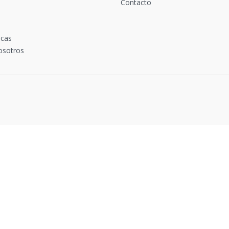
Contacto
icas
osotros