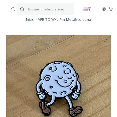
¡ENVÍOS GRATIS!
Por compras iguales o superiores a $199.900.
P
*Aplica condiciones y restricciones*
V
Inicio
VER TODO
Pin Metálico Luna