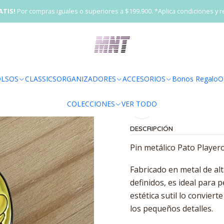
Inicio
VER TODO
Pin metálico Pato Nadador
ATIS!
Por compras iguales o superiores a $199.900. *Aplica condiciones y r
|
Pin metálico Pat
Agr
LSOS
CLASSICS
ORGANIZADORES
ACCESORIOS
Bonos Regalo
O
Cantidad
COLECCIONES
VER TODO
Agregar a la lista 
DESCRIPCIÓN
Pin metálico Pato Player
Fabricado en metal de alt
definidos, es ideal para 
estética sutil lo convier
los pequeños detalles.