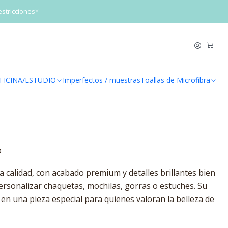
estricciones*
o Nadador
egar al Carrito
Comprar ahora
FICINA/ESTUDIO
Imperfectos / muestras
Toallas de Microfibra
de favoritos
o
a calidad, con acabado premium y detalles brillantes bien
personalizar chaquetas, mochilas, gorras o estuches. Su
te en una pieza especial para quienes valoran la belleza de