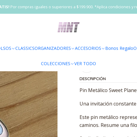
Inicio
VER TODO
Pin Metálico Sweet Planet
ATIS!
Por compras iguales o superiores a $199.900. *Aplica condiciones y r
|
Pin Metálico Swee
Agr
LSOS
CLASSICS
ORGANIZADORES
ACCESORIOS
Bonos Regalo
O
Cantidad
COLECCIONES
VER TODO
Agregar a la lista 
DESCRIPCIÓN
Pin Metálico Sweet Plane
Una invitación constante a
Este pin metálico repres
caminos. Resume una filos