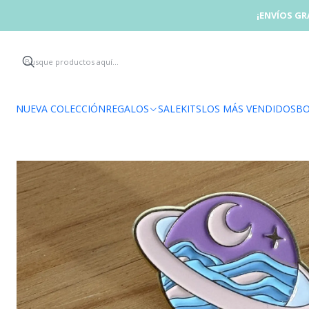
¡ENVÍOS GR
NUEVA COLECCIÓN
REGALOS
SALE
KITS
LOS MÁS VENDIDOS
BO