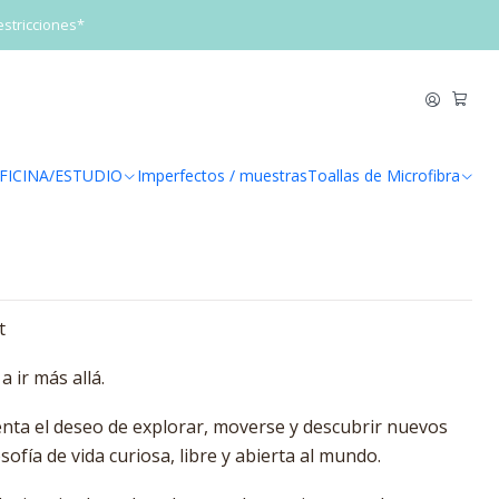
estricciones*
t Planet
egar al Carrito
Comprar ahora
FICINA/ESTUDIO
Imperfectos / muestras
Toallas de Microfibra
de favoritos
t
 ir más allá.
enta el deseo de explorar, moverse y descubrir nuevos
ofía de vida curiosa, libre y abierta al mundo.