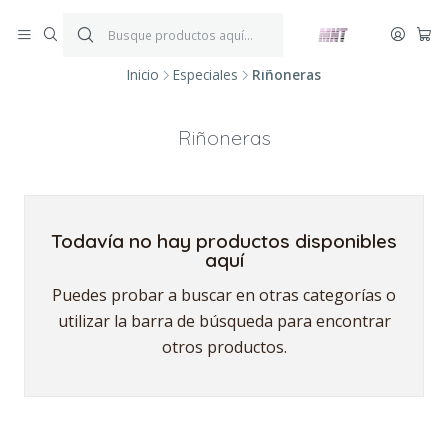
¡ENVÍOS GRATIS!
Por compras iguales o superiores a $199.900.
P
*Aplica condiciones y restricciones*
V
Inicio
Especiales
Riñoneras
Riñoneras
Todavía no hay productos disponibles
aquí
Puedes probar a buscar en otras categorías o
utilizar la barra de búsqueda para encontrar
otros productos.