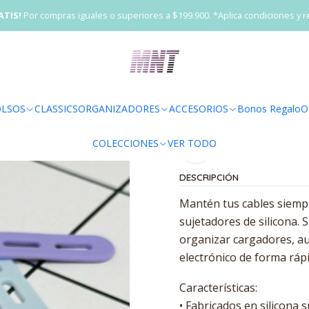
REGALOS
Menos de $50.000
Sujetadores para Cables de Silicon
ATIS!
Por compras iguales o superiores a $199.900. *Aplica condiciones y r
|
Sujetadores para
Agr
LSOS
CLASSICS
ORGANIZADORES
ACCESORIOS
Bonos Regalo
O
Cantidad
COLECCIONES
VER TODO
Agregar a la lista 
DESCRIPCIÓN
Mantén tus cables siempr
sujetadores de silicona. S
organizar cargadores, au
electrónico de forma rápi
Características:
• Fabricados en silicona s