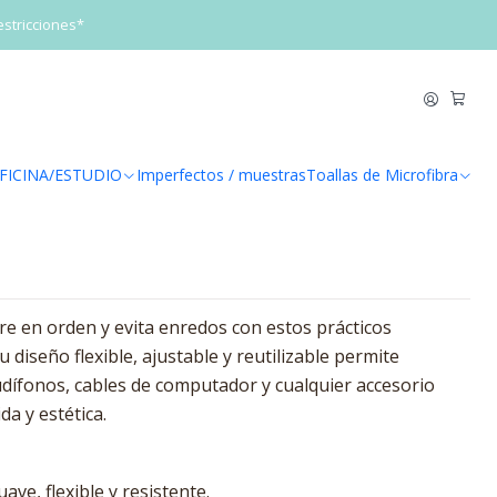
a Rosa
estricciones*
 Cables de Silicona Rosa
egar al Carrito
Comprar ahora
FICINA/ESTUDIO
Imperfectos / muestras
Toallas de Microfibra
de favoritos
e en orden y evita enredos con estos prácticos
u diseño flexible, ajustable y reutilizable permite
dífonos, cables de computador y cualquier accesorio
da y estética.
uave, flexible y resistente.