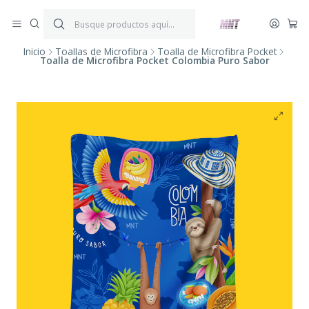
¡ENVÍOS GRATIS!
Por compras iguales o superiores a $199.900.
P
*Aplica condiciones y restricciones*
V
Inicio
Toallas de Microfibra
Toalla de Microfibra Pocket
Toalla de Microfibra Pocket Colombia Puro Sabor