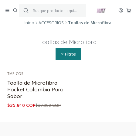
¡ENVÍOS GRATIS!
Por compras iguales o superiores a $199.900.
P
*Aplica condiciones y restricciones*
V
Inicio
ACCESORIOS
Toallas de Microfibra
Toallas de Microfibra
Filtros
TMP-COS
|
-10%
OFF
Toalla de Microfibra
Pocket Colombia Puro
Sabor
$35.910 COP
$39.900 COP